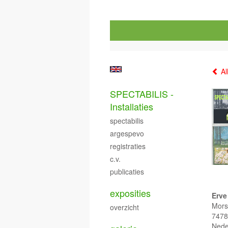
Al
SPECTABILIS -
Installaties
spectabilis
argespevo
registraties
c.v.
publicaties
exposities
Erve
Mors
overzicht
7478
Nede