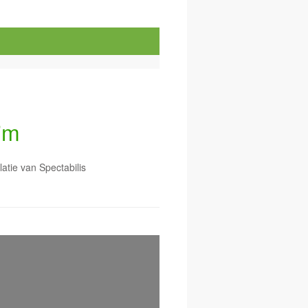
im
latie van Spectabilis