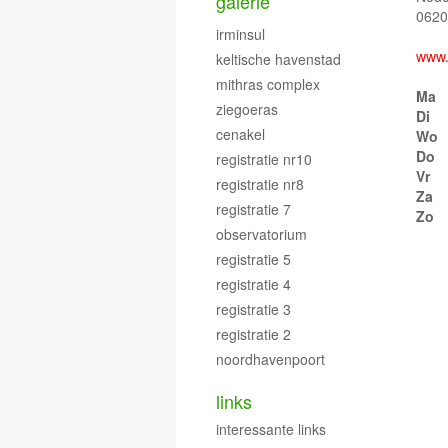
galerie
0620
irminsul
www.
keltische havenstad
mithras complex
Ma
ziegoeras
Di
cenakel
Wo
Do
registratie nr10
Vr
registratie nr8
Za
registratie 7
Zo
observatorium
registratie 5
registratie 4
registratie 3
registratie 2
noordhavenpoort
links
interessante links