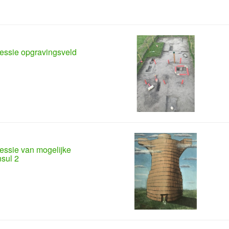
essie opgravingsveld
essie van mogelijke
nsul 2