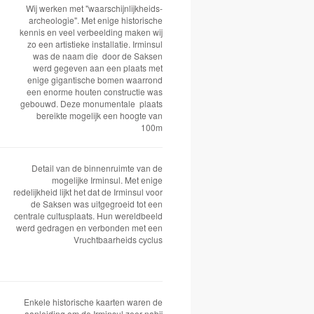
Wij werken met "waarschijnlijkheids-
archeologie". Met enige historische
kennis en veel verbeelding maken wij
zo een artistieke installatie. Irminsul
was de naam die door de Saksen
werd gegeven aan een plaats met
enige gigantische bomen waarrond
een enorme houten constructie was
gebouwd. Deze monumentale plaats
bereikte mogelijk een hoogte van
100m
Detail van de binnenruimte van de
mogelijke Irminsul. Met enige
redelijkheid lijkt het dat de Irminsul voor
de Saksen was uitgegroeid tot een
centrale cultusplaats. Hun wereldbeeld
werd gedragen en verbonden met een
Vruchtbaarheids cyclus
Enkele historische kaarten waren de
aanleiding om de Irminsul zeer nabij