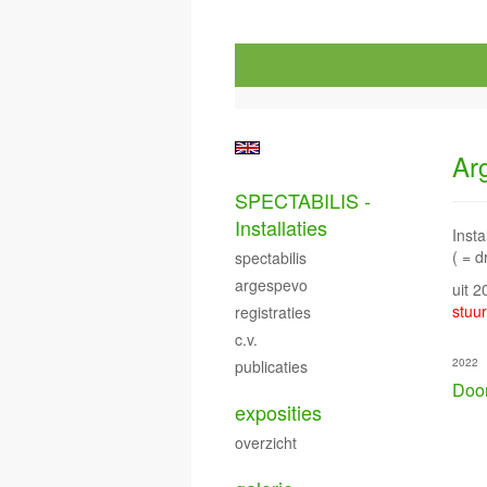
Ar
SPECTABILIS -
Installaties
Inst
( = 
spectabilis
argespevo
uit 
stuur
registraties
c.v.
2022
publicaties
Door
exposities
overzicht