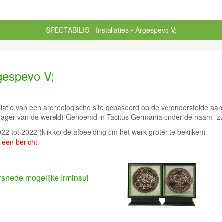
SPECTABILIS - Installaties
Argespevo V;
gespevo V;
allatie van een archeologische site gebaseerd op de veronderstelde aa
drager van de wereld) Genoemd in Tacitus Germania onder de naam "zu
2022 tot 2022
(klik op de afbeelding om het werk groter te bekijken)
 een bericht
snede mogelijke Irminsul