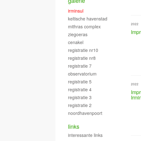
galerie
irminsul
keltische havenstad
2022
mithras complex
Impr
ziegoeras
cenakel
registratie nr10
registratie nr8
registratie 7
observatorium
registratie 5
2022
registratie 4
Impr
Irmi
registratie 3
registratie 2
noordhavenpoort
links
interessante links