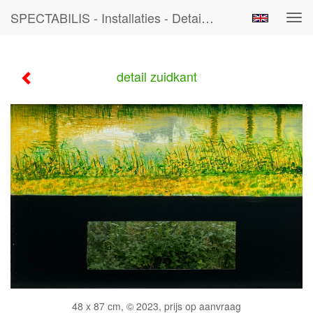
SPECTABILIS - Installaties - Detail Zuidkant
Tog
navi
detail zuidkant
48 x 87 cm, © 2023, prijs op aanvraag